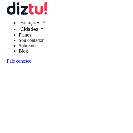
Soluções
Cidades
Planos
Sou contador
Sobre nós
Blog
Fale conosco
Soluções
Endereço Fiscal
Endereço Comercial
Endereço Fiscal com IE